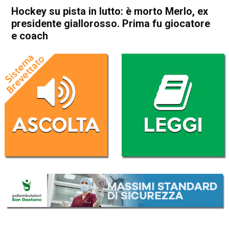
Hockey su pista in lutto: è morto Merlo, ex
presidente giallorosso. Prima fu giocatore
e coach
Home
Bassano del Grappa
Bassano del Grappa
Cronaca
In Evidenza
Sport locale
Hockey su pista in lutto: è
morto Merlo, ex presidente
giallorosso. Prima fu
giocatore e coach
Da
Omar Dal Maso
17 Maggio 2023
(aggiornato il
17 Maggio 2023 12:41
)