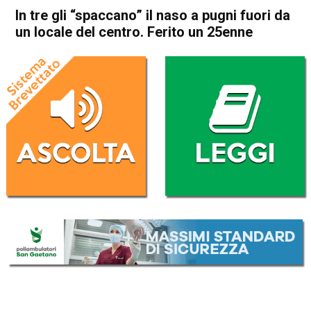
In tre gli “spaccano” il naso a pugni fuori da
un locale del centro. Ferito un 25enne
Home
Bassano del Grappa
Bassano del Grappa
Cronaca
In Evidenza
In tre gli “spaccano” il naso a
pugni fuori da un locale del
centro. Ferito un 25enne
Da
Omar Dal Maso
26 Marzo 2024
(aggiornato il
26 Marzo 2024 19:22
)
ASCOLTA L'AUDIO