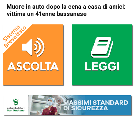
Muore in auto dopo la cena a casa di amici:
vittima un 41enne bassanese
Home
Bassano del Grappa
Bassano del Grappa
Cronaca
In Evidenza
Muore in auto dopo la cena a
casa di amici: vittima un
41enne bassanese
Da
Omar Dal Maso
14 Febbraio 2024
(aggiornato il
14 Febbraio 2024 15:43
)
ASCOLTA L'AUDIO