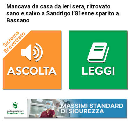
Mancava da casa da ieri sera, ritrovato
sano e salvo a Sandrigo l’81enne sparito a
Bassano
Home
Bassano del Grappa
Bassano del Grappa
Cronaca
In Evidenza
Mancava da casa da ieri
sera, ritrovato sano e salvo a
Sandrigo l’81enne sparito a
Bassano
Da
Redazione
8 Agosto 2024
(aggiornato il
9 Agosto 2024 7:23
)