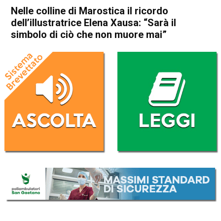
Nelle colline di Marostica il ricordo
dell’illustratrice Elena Xausa: “Sarà il
simbolo di ciò che non muore mai”
Home
Bassano del Grappa
Marostica
Attualità
In Evidenza
Bassano del Grappa
Marostica
Nelle colline di Marostica il
ricordo dell’illustratrice Elena
Xausa: “Sarà il simbolo di ciò
che non muore mai”
Da
Redazione
21 Aprile 2023
(aggiornato il
22 Aprile 2023 18:32
)