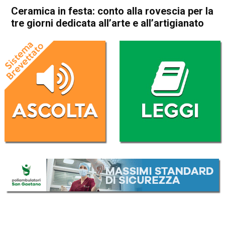
Ceramica in festa: conto alla rovescia per la
tre giorni dedicata all’arte e all’artigianato
Home
Bassano del Grappa
Nove
Attualità
Cultura e spettacoli
In Evidenza
Bassano del Grappa
Nove
Ceramica in festa: conto alla
rovescia per la tre giorni
dedicata all’arte e
all’artigianato
Da
Redazione
27 Agosto 2018
(aggiornato il
27 Agosto 2018 11:57
)