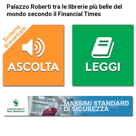
Palazzo Roberti tra le librerie più belle del
mondo secondo il Financial Times
Home
Bassano del Grappa
Attualità
Bassano del Grappa
In Evidenza
Palazzo Roberti tra le librerie
più belle del mondo secondo
il Financial Times
Da
Redazione
28 Dicembre 2021
(aggiornato il
28 Dicembre 2021 19:08
)
ASCOLTA L'AUDIO