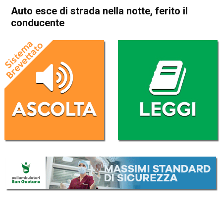
Auto esce di strada nella notte, ferito il
conducente
Home
Noventa Vicentina
Barbarano Mossano
Noventa Vicentina
Barbarano Mossano
Cronaca
In Evidenza
Auto esce di strada nella
notte, ferito il conducente
Da
Enrico Pigato
28 Dicembre 2021
(aggiornato il
28 Dicembre 2021 18:53
)
ASCOLTA L'AUDIO
Lettore
00:00
00:00