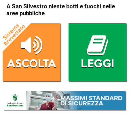
A San Silvestro niente botti e fuochi nelle
aree pubbliche
Home
Thiene
Attualità
In Evidenza
Thiene
A San Silvestro niente botti e
fuochi nelle aree pubbliche
Da
Redazione
28 Dicembre 2021
(aggiornato il
28 Dicembre 2021 18:55
)
ASCOLTA L'AUDIO
Lettore
00:00
00:00