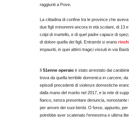
raggiunti a Pove.
La cittadina di confine tra le province che aveva
due figli minorenni ancora in età scolare, di 13 
colpi di martello, e di quel padre capace di sp
di dolore quella dei figli. Entrambi si erano
rinch
impauriti, in quei attimi tragici vissuti in via Basti
Il
51enne operaio
è stato arrestato dai carabini
trova da quella terribile domenica in carcere, d
episodi precedenti di violenze domestiche erano n
dalla mano del marito nel 2017, e la rete di sup
fianco, senza presentare denuncia, nonostante il
per amore dei suoi bimbi. O forse, appunto, per
potrebbe aver scatenato l’ennesima e ultima lite,