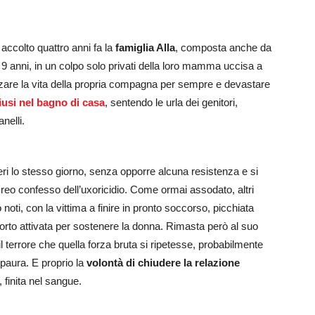
 accolto quattro anni fa la
famiglia Alla
, composta anche da
e 9 anni, in un colpo solo privati della loro mamma uccisa a
ezzare la vita della propria compagna per sempre e devastare
iusi nel bagno di casa
, sentendo le urla dei genitori,
anelli.
eri lo stesso giorno, senza opporre alcuna resistenza e si
a reo confesso dell’uxoricidio. Come ormai assodato, altri
oti, con la vittima a finire in pronto soccorso, picchiata
porto attivata per sostenere la donna. Rimasta però al suo
 terrore che quella forza bruta si ripetesse, probabilmente
 paura. E proprio la
volontà di chiudere la relazione
 finita nel sangue.