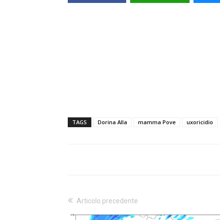
TAGS
Dorina Alla
mamma Pove
uxoricidio
Articolo precedente