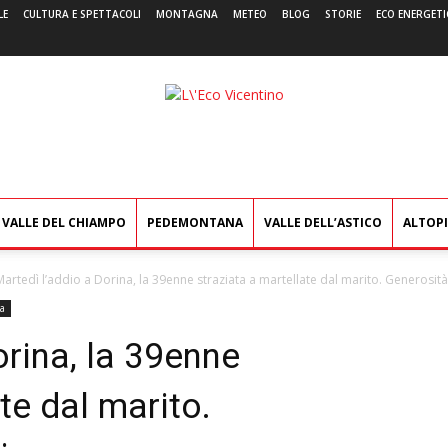
LE
CULTURA E SPETTACOLI
MONTAGNA
METEO
BLOG
STORIE
ECO ENERGETI
L'Eco
Vicentino
VALLE DEL CHIAMPO
PEDEMONTANA
VALLE DELL’ASTICO
ALTOP
Martedì l’addio a Dorina, la 39enne straziata a martellate dal marito. Generosità.
a
orina, la 39enne
te dal marito.