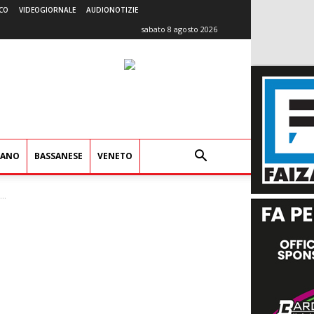
CO
VIDEOGIORNALE
AUDIONOTIZIE
sabato 8 agosto 2026
IANO
BASSANESE
VENETO
..