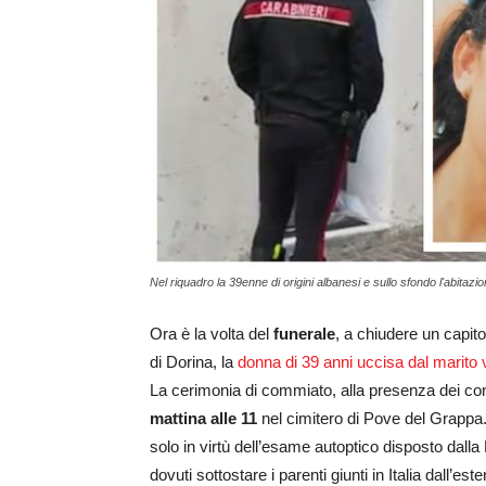
Nel riquadro la 39enne di origini albanesi e sullo sfondo l'abitazion
Ora è la volta del
funerale
, a chiudere un capito
di Dorina, la
donna di 39 anni uccisa dal marito 
La cerimonia di commiato, alla presenza dei conna
mattina alle 11
nel cimitero di Pove del Grappa. S
solo in virtù dell’esame autoptico disposto dall
dovuti sottostare i parenti giunti in Italia dall’es