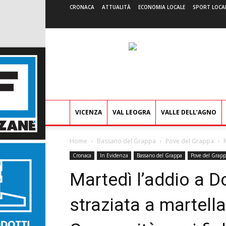
CRONACA
ATTUALITÀ
ECONOMIA LOCALE
SPORT LOCA
VICENZA
VAL LEOGRA
VALLE DELL’AGNO
Home
Bassano del Grappa
Pove del Grappa
Cronaca
In Evidenza
Bassano del Grappa
Pove del Grapp
Martedì l’addio a D
straziata a martella