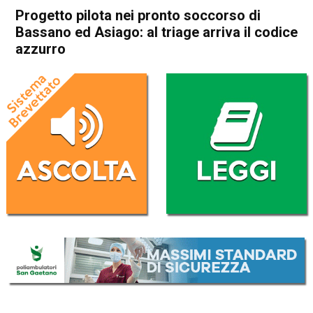
Progetto pilota nei pronto soccorso di
Bassano ed Asiago: al triage arriva il codice
azzurro
Home
Bassano del Grappa
Asiago
Attualità
Bassano del Grappa
In Evidenza
Progetto pilota nei pronto
soccorso di Bassano ed
Asiago: al triage arriva il
codice azzurro
Da
Redazione
26 Febbraio 2024
(aggiornato il
27 Febbraio 2024 12:15
)