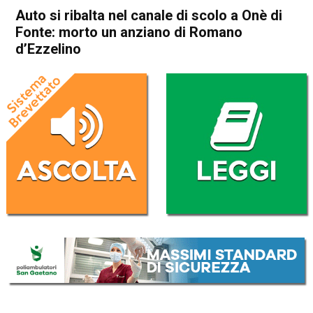
Auto si ribalta nel canale di scolo a Onè di
Fonte: morto un anziano di Romano
d’Ezzelino
Home
Bassano del Grappa
Romano d'Ezzelino
Cronaca
In Evidenza
Bassano del Grappa
Romano d'Ezzelino
Auto si ribalta nel canale di
scolo a Onè di Fonte: morto
un anziano di Romano
d’Ezzelino
Da
Redazione
13 Agosto 2020
(aggiornato il
13 Agosto 2020 19:42
)