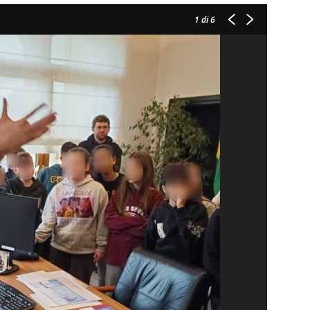
1
di 6