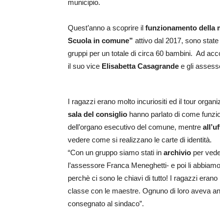
municipio.
Quest’anno a scoprire il
funzionamento della 
Scuola in comune”
attivo dal 2017, sono state 
gruppi per un totale di circa 60 bambini. Ad acc
il suo vice
Elisabetta Casagrande
e gli assess
I ragazzi erano molto incuriositi ed il tour orga
sala del consiglio
hanno parlato di come funzio
dell’organo esecutivo del comune, mentre
all’u
vedere come si realizzano le carte di identità.
“Con un gruppo siamo stati in
archivio
per vede
l’assessore Franca Meneghetti- e poi li abbiamo
perchè ci sono le chiavi di tutto! I ragazzi erano
classe con le maestre. Ognuno di loro aveva an
consegnato al sindaco”.