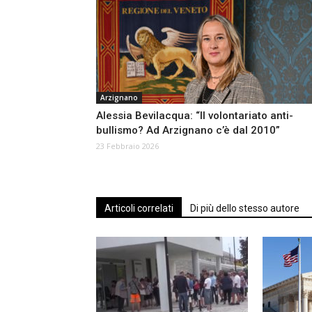
Arzignano
Alessia Bevilacqua: “Il volontariato anti-
bullismo? Ad Arzignano c’è dal 2010”
23 Febbraio 2026
Articoli correlati
Di più dello stesso autore