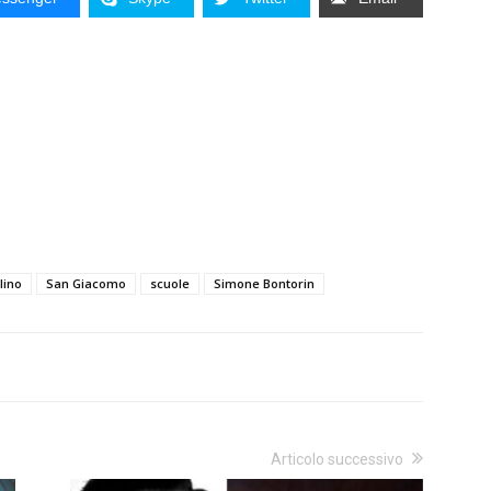
lino
San Giacomo
scuole
Simone Bontorin
Articolo successivo