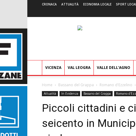
CRONACA
ATTUALITÀ
ECONOMIA LOCALE
SPORT LOCA
VICENZA
VAL LEOGRA
VALLE DELL’AGNO
Home
Bassano del Grappa
Romano d'Ezzelino
Attualità
In Evidenza
Bassano del Grappa
Romano d'Ezz
Piccoli cittadini e 
seicento in Municip