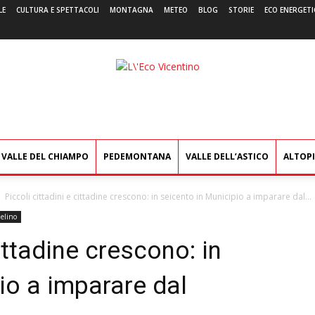
LE
CULTURA E SPETTACOLI
MONTAGNA
METEO
BLOG
STORIE
ECO ENERGETI
L'Eco
Vicentino
VALLE DEL CHIAMPO
PEDEMONTANA
VALLE DELL’ASTICO
ALTOP
Piccoli cittadini e cittadine crescono: in seicento in Municipio a imparare dal...
elino
cittadine crescono: in
io a imparare dal