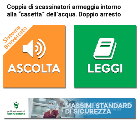
Coppia di scassinatori armeggia intorno
alla “casetta” dell’acqua. Doppio arresto
Home
Bassano del Grappa
Rosà
Cronaca
In Evidenza
Bassano del Grappa
Rosà
Coppia di scassinatori
armeggia intorno alla
“casetta” dell’acqua. Doppio
arresto
Da
Omar Dal Maso
20 Agosto 2025
(aggiornato il
20 Agosto 2025 15:51
)