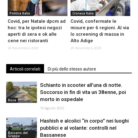
Politica Italia
Cronaca Italia
Covid, per Natale dpcm ad
Covid, confermate le
hoc: tra le ipotesi negozi
misure per 6 regioni. Al via
aperti di sera e ok alle
lo screening di massa in
cene nei ristoranti
Alto Adige
20 Novembre 2020
20 Novembre 2020
Articoli correlati
Di più dello stesso autore
Schianto in scooter all’una di notte.
Soccorso in fin di vita un 38enne, poi
morto in ospedale
Rosà
19 Agosto 2025
Hashish e alcolici “in corpo” nei luoghi
pubblici e al volante: controlli nel
Bassano del
Bassanese
Grappa