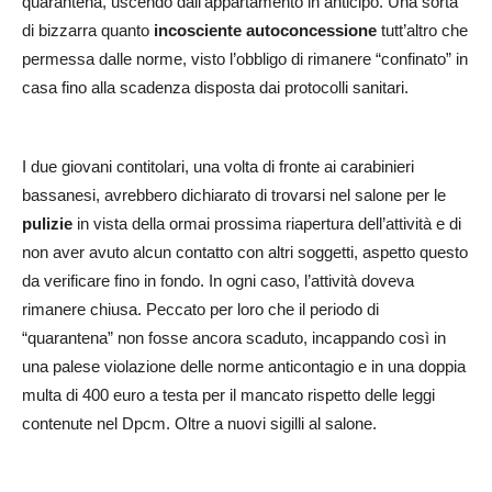
quarantena, uscendo dall’appartamento in anticipo. Una sorta
di bizzarra quanto
incosciente
autoconcessione
tutt’altro che
permessa dalle norme, visto l’obbligo di rimanere “confinato” in
casa fino alla scadenza disposta dai protocolli sanitari.
I due giovani contitolari, una volta di fronte ai carabinieri
bassanesi, avrebbero dichiarato di trovarsi nel salone per le
pulizie
in vista della ormai prossima riapertura dell’attività e di
non aver avuto alcun contatto con altri soggetti, aspetto questo
da verificare fino in fondo. In ogni caso, l’attività doveva
rimanere chiusa. Peccato per loro che il periodo di
“quarantena” non fosse ancora scaduto, incappando così in
una palese violazione delle norme anticontagio e in una doppia
multa di 400 euro a testa per il mancato rispetto delle leggi
contenute nel Dpcm. Oltre a nuovi sigilli al salone.