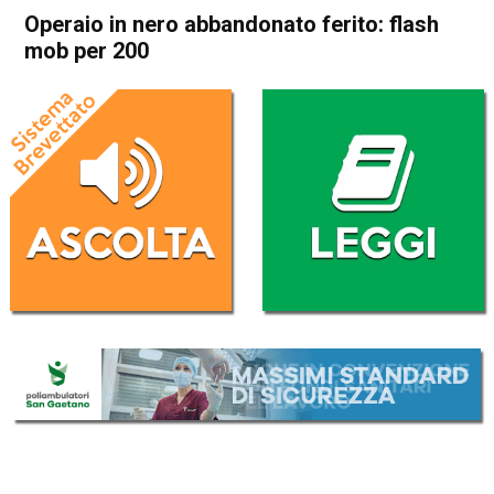
Operaio in nero abbandonato ferito: flash
mob per 200
Home
Bassano del Grappa
Schiavon
Cronaca
In Evidenza
Bassano del Grappa
Schiavon
Operaio in nero abbandonato
ferito: flash mob per 200
Da
Redazione
6 Giugno 2026
(aggiornato il
7 Giugno 2026 12:12
)
ASCOLTA L'AUDIO
Lettore
00:00
00:00