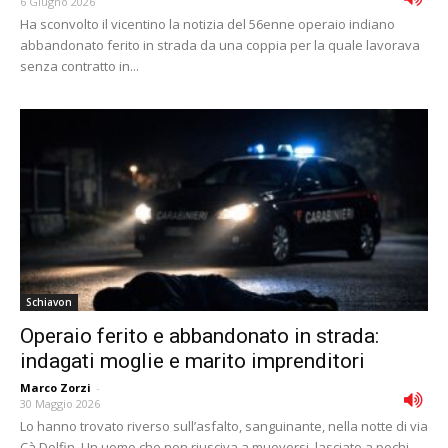
6 Giugno 2026
Ha sconvolto il vicentino la notizia del 56enne operaio indiano
abbandonato ferito in strada da una coppia per la quale lavorava
senza contratto in...
Schiavon
Operaio ferito e abbandonato in strada:
indagati moglie e marito imprenditori
Marco Zorzi
-
30 Maggio 2026
Lo hanno trovato riverso sull’asfalto, sanguinante, nella notte di via
Cà Dolfin. Un uomo che non riusciva a muoversi, lasciato a pochi