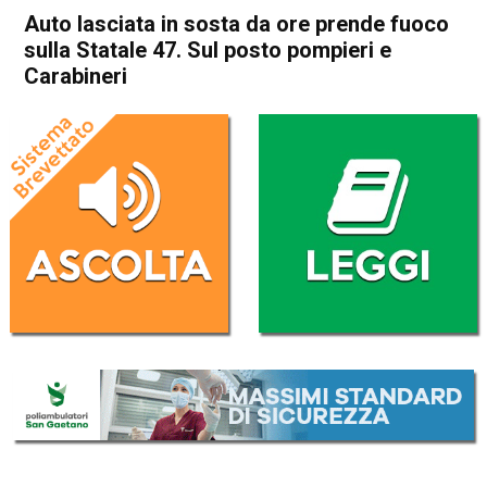
Auto lasciata in sosta da ore prende fuoco
sulla Statale 47. Sul posto pompieri e
Carabineri
Home
Bassano del Grappa
Solagna
Cronaca
In Evidenza
Bassano del Grappa
Solagna
Auto lasciata in sosta da ore
prende fuoco sulla Statale
47. Sul posto pompieri e
Carabineri
Da
Omar Dal Maso
20 Dicembre 2024
(aggiornato il
20 Dicembre 2024 12:09
)