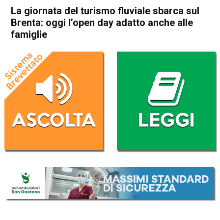
La giornata del turismo fluviale sbarca sul
Brenta: oggi l’open day adatto anche alle
famiglie
Home
Bassano del Grappa
Solagna
Attualità
In Evidenza
Bassano del Grappa
Solagna
La giornata del turismo
fluviale sbarca sul Brenta:
oggi l’open day adatto anche
alle famiglie
Da
Redazione
12 Aprile 2025
(aggiornato il
12 Aprile 2025 18:28
)