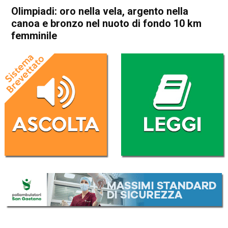
Olimpiadi: oro nella vela, argento nella
canoa e bronzo nel nuoto di fondo 10 km
femminile
Home
Sport
Sport
Olimpiadi: oro nella vela,
argento nella canoa e bronzo
nel nuoto di fondo 10 km
femminile
Da
Redazione Nazionale
8 Agosto 2024
(aggiornato il
9 Agosto 2024 15:03
)