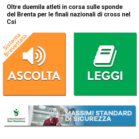
Oltre duemila atleti in corsa sulle sponde
del Brenta per le finali nazionali di cross nel
Csi
Home
Bassano del Grappa
Tezze sul Brenta
In Evidenza
Sport locale
Bassano del Grappa
Tezze sul Brenta
Oltre duemila atleti in corsa
sulle sponde del Brenta per le
finali nazionali di cross nel
Csi
Da
Omar Dal Maso
30 Marzo 2023
(aggiornato il
30 Marzo 2023 19:07
)