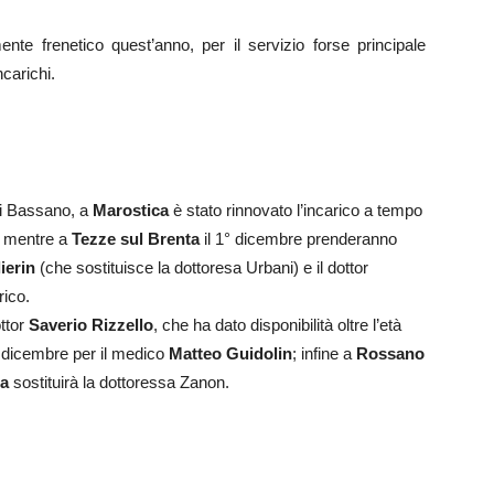
mente frenetico quest’anno, per il servizio forse principale
ncarichi.
 di Bassano, a
Marostica
è stato rinnovato l’incarico a tempo
, mentre a
Tezze sul Brenta
il 1° dicembre prenderanno
ierin
(che sostituisce la dottoresa Urbani) e il dottor
rico.
ottor
Saverio Rizzello
, che ha dato disponibilità oltre l’età
1 dicembre per il medico
Matteo Guidolin
; infine a
Rossano
a
sostituirà la dottoressa Zanon.