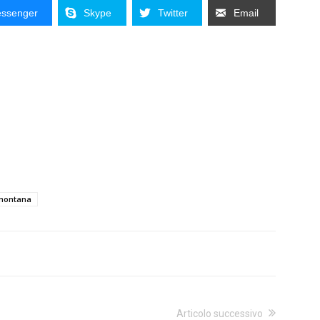
ssenger
Skype
Twitter
Email
emontana
Articolo successivo