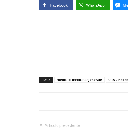
Facebook
WhatsApp
Me
TAGS
medici di medicina generale
Ulss 7 Ped
Articolo precedente