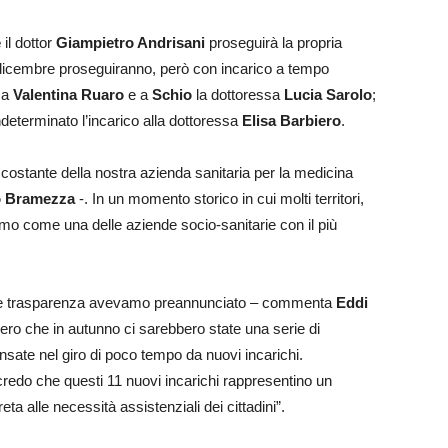
e
il dottor
Giampietro Andrisani
proseguirà la propria
1 dicembre proseguiranno, però con incarico a tempo
sa
Valentina Ruaro
e a
Schio
la dottoressa
Lucia Sarolo
;
determinato l’incarico alla dottoressa
Elisa Barbiero
.
costante della nostra azienda sanitaria per la medicina
o Bramezza
-. In un momento storico in cui molti territori,
iamo come una delle aziende socio-sanitarie con il più
nde trasparenza avevamo preannunciato – commenta
Eddi
ovvero che in autunno ci sarebbero state una serie di
ate nel giro di poco tempo da nuovi incarichi.
redo che questi 11 nuovi incarichi rappresentino un
a alle necessità assistenziali dei cittadini”.