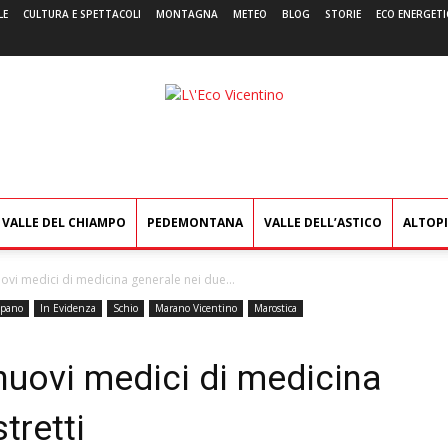
LE
CULTURA E SPETTACOLI
MONTAGNA
METEO
BLOG
STORIE
ECO ENERGETI
L'Eco
Vicentino
VALLE DEL CHIAMPO
PEDEMONTANA
VALLE DELL’ASTICO
ALTOP
nuovi medici di medicina generale nei due...
pano
In Evidenza
Schio
Marano Vicentino
Marostica
 nuovi medici di medicina
tretti