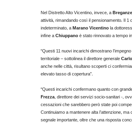
Nel Distretto Alto Vicentino, invece, a
Breganz
attività, rimandando così il pensionamento. Il 
indeterminato, a
Marano Vicentino
la dottores
infine a
Chiuppano
è stato rinnovato a tempo in
“Questi 11 nuovi incarichi dimostrano l’impegno 
territoriale – sottolinea il direttore generale
Carl
anche nelle città, risultano scoperti ci conferm
elevato tasso di copertura”.
“Questi incarichi confermano quanto con gra
Frezza
, direttore dei servizi socio-sanitari -, 
cessazioni che sarebbero però state poi compens
Continuiamo a mantenere alta l’attenzione, ma c
segnale importante, oltre che una risposta concret