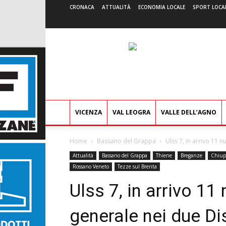
CRONACA
ATTUALITÀ
ECONOMIA LOCALE
SPORT LOCA
VICENZA
VAL LEOGRA
VALLE DELL’AGNO
Home
Bassano del Grappa
Ulss 7, in arrivo 11 
Attualità
Bassano del Grappa
Thiene
Breganze
Chiup
Rossano Veneto
Tezze sul Brenta
Ulss 7, in arrivo 11
generale nei due Dis