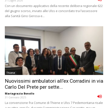
31 Luglio 2026
Con un documento applicativo della recente delibera regionale 622
del giugno scorso, inviato alle Ulss e concordato tra l’assessore
alla Sanità Gino Gerosa e...
Thiene
Nuovissimi ambulatori all’ex Corradini in via
Carlo Del Prete per sette...
Mariagrazia Bonollo
-
31 Gennaio 2025
La convenzione fra Comune di Thiene e Ulss 7 Pedemontana risale
a quattro anni fa, durante l'amministrazione Casarotto, ma un