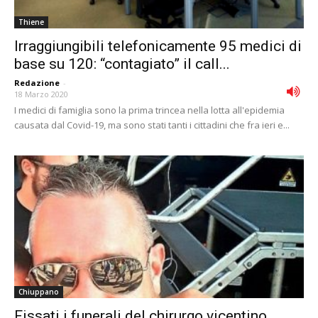
Thiene
Irraggiungibili telefonicamente 95 medici di
base su 120: “contagiato” il call...
Redazione
-
18 Marzo 2020
I medici di famiglia sono la prima trincea nella lotta all'epidemia
causata dal Covid-19, ma sono stati tanti i cittadini che fra ieri e...
Chiuppano
Fissati i funerali del chirurgo vicentino