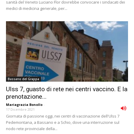
sanità del Veneto Luciano Flor dovrebbe convocare i sindacati dei
medici di medicina generale, per...
Bassano del Grappa
Ulss 7, guasto di rete nei centri vaccino. E la
prenotazione...
Mariagrazia Bonollo
-
17 Dicembre 2021
Giornata di passione oggi, nei centri di vaccinazione dell'Ulss 7
Pedemontana, a Bassano e a Schio, dove una interruzione sul
nodo rete provinciale della...