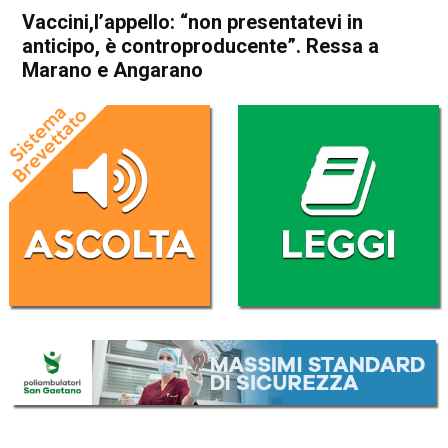
Vaccini,l’appello: “non presentatevi in
anticipo, è controproducente”. Ressa a
Marano e Angarano
Home
Bassano del Grappa
Bassano del Grappa
Cronaca
In Evidenza
Schio
Marano Vicentino
Vaccini,l’appello: “non
presentatevi in anticipo, è
controproducente”. Ressa a
Marano e Angarano
Da
Omar Dal Maso
30 Marzo 2021
(aggiornato il
30 Marzo 2021 19:30
)