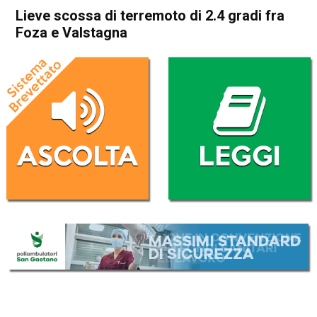
Lieve scossa di terremoto di 2.4 gradi fra
Foza e Valstagna
Home
Bassano del Grappa
Valstagna
Cronaca
In Evidenza
Bassano del Grappa
Valstagna
Lieve scossa di terremoto di
2.4 gradi fra Foza e
Valstagna
Da
Redazione
2 Giugno 2020
(aggiornato il
2 Giugno 2020 19:45
)
ASCOLTA L'AUDIO