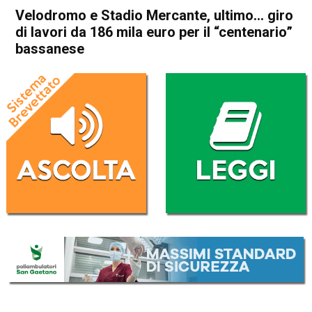
Velodromo e Stadio Mercante, ultimo… giro
di lavori da 186 mila euro per il “centenario”
bassanese
Home
Bassano del Grappa
Attualità
Bassano del Grappa
In Evidenza
Sport locale
Velodromo e Stadio
Mercante, ultimo… giro di
lavori da 186 mila euro per il
“centenario” bassanese
Da
Omar Dal Maso
24 Ottobre 2023
(aggiornato il
24 Ottobre 2023 21:01
)