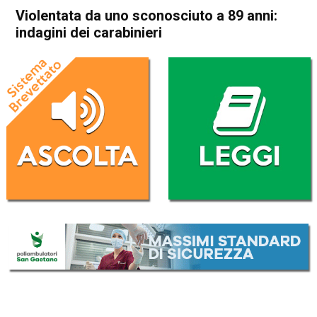
Violentata da uno sconosciuto a 89 anni:
indagini dei carabinieri
Home
Bassano del Grappa
Bassano del Grappa
Cronaca
In Evidenza
Violentata da uno
sconosciuto a 89 anni:
indagini dei carabinieri
Da
Redazione
17 Giugno 2023
(aggiornato il
17 Giugno 2023 18:55
)
ASCOLTA L'AUDIO