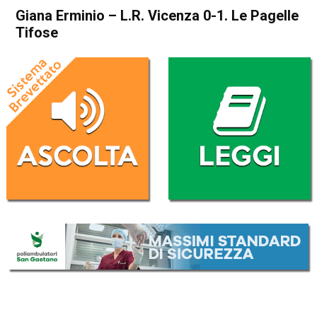
Giana Erminio – L.R. Vicenza 0-1. Le Pagelle
Tifose
Home
Blog
Blog
In Evidenza
Giana Erminio – L.R. Vicenza
0-1. Le Pagelle Tifose
Da
Francesco Cicchelero
30 Dicembre 2018
(aggiornato il
30 Dicembre 2018 15:05
)
ASCOLTA L'AUDIO
Lettore
00:00
00:00