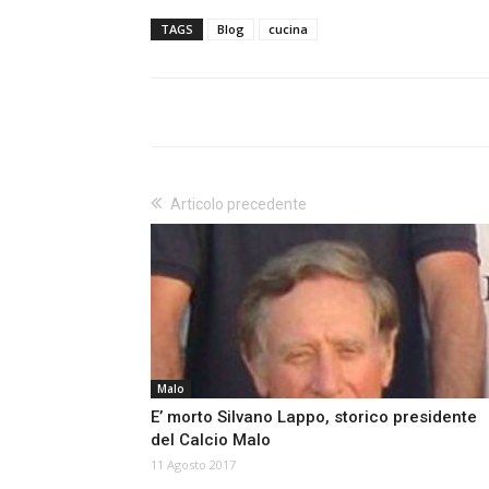
TAGS
Blog
cucina
Articolo precedente
Malo
E’ morto Silvano Lappo, storico presidente
del Calcio Malo
11 Agosto 2017