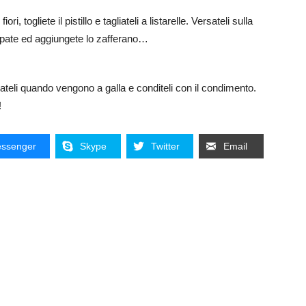
i, togliete il pistillo e tagliateli a listarelle. Versateli sulla
epate ed aggiungete lo zafferano…
lateli quando vengono a galla e conditeli con il condimento.
!
ssenger
Skype
Twitter
Email