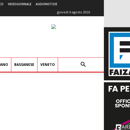
CO
VIDEOGIORNALE
AUDIONOTIZIE
giovedì 6 agosto 2026
IANO
BASSANESE
VENETO