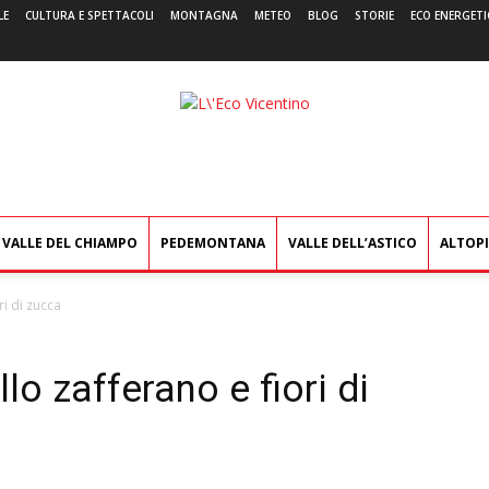
LE
CULTURA E SPETTACOLI
MONTAGNA
METEO
BLOG
STORIE
ECO ENERGETI
L'Eco
Vicentino
VALLE DEL CHIAMPO
PEDEMONTANA
VALLE DELL’ASTICO
ALTOP
ri di zucca
lo zafferano e fiori di