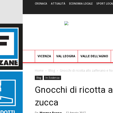
CRONACA
ATTUALITÀ
ECONOMIA LOCALE
SPORT LOCA
VICENZA
VAL LEOGRA
VALLE DELL’AGNO
Home
Blog
Gnocchi di ricotta allo zafferano e fio
Blog
In Evidenza
Gnocchi di ricotta al
zucca
Da
Morena Roana
-
12 Agosto 2017