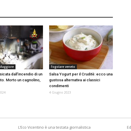
Maggiore
Fogolare veneto
icata dall’incendio di un
Salsa Yogurt per il Cruditè: ecco una
o. Morto un cagnolino,
gustosa alternativa ai classici
condimenti
2024
4 Giugno 2023
L’Eco Vicentino è una testata giornalistica
Ed