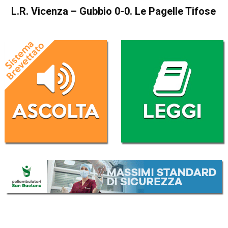
L.R. Vicenza – Gubbio 0-0. Le Pagelle Tifose
Home
Blog
Blog
In Evidenza
Sport locale
L.R. Vicenza – Gubbio 0-0.
Le Pagelle Tifose
Da
Francesco Cicchelero
3 Febbraio 2020
(aggiornato il
3 Febbraio 2020 12:31
)
ASCOLTA L'AUDIO
Lettore
00:00
00:00