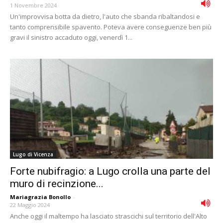
1 Novembre 2024
Un'improvvisa botta da dietro, l'auto che sbanda ribaltandosi e
tanto comprensibile spavento. Poteva avere conseguenze ben più
gravi il sinistro accaduto oggi, venerdì 1...
Lugo di Vicenza
Forte nubifragio: a Lugo crolla una parte del
muro di recinzione...
Mariagrazia Bonollo
-
22 Maggio 2024
Anche oggi il maltempo ha lasciato strascichi sul territorio dell'Alto