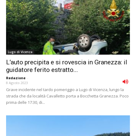
Lugo di Vicenza
L’auto precipita e si rovescia in Granezza: il
guidatore ferito estratto...
Redazione
-
8 Agosto 2023
Grave incidente nel tardo pomeriggio a Lugo di Vicenza, lungo la
strada che da località Cavalletto porta a Bocchetta Granezza. Poco
prima delle 17:30, di...