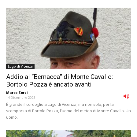
Lugo di Vicenza
Addio al “Bernacca” di Monte Cavallo:
Bortolo Pozza è andato avanti
Marco Zorzi
-
14 Dicembre 2023
È grande il cordoglio a Lugo di Vicenza, ma non solo, per la
scomparsa di Bortolo Pozza, l'uomo del meteo di Monte Cavallo. Un
uomo...