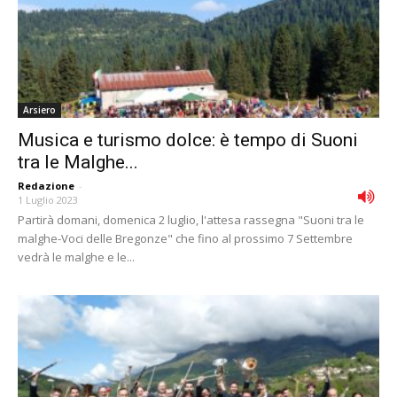
Arsiero
Musica e turismo dolce: è tempo di Suoni
tra le Malghe...
Redazione
-
1 Luglio 2023
Partirà domani, domenica 2 luglio, l'attesa rassegna "Suoni tra le
malghe-Voci delle Bregonze" che fino al prossimo 7 Settembre
vedrà le malghe e le...