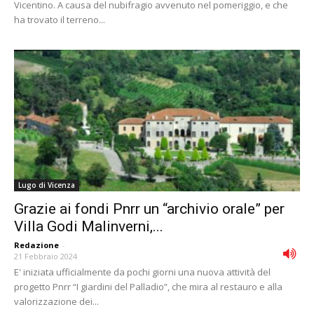
Vicentino. A causa del nubifragio avvenuto nel pomeriggio, e che
ha trovato il terreno...
Lugo di Vicenza
Grazie ai fondi Pnrr un “archivio orale” per
Villa Godi Malinverni,...
Redazione
-
21 Febbraio 2024
E' iniziata ufficialmente da pochi giorni una nuova attività del
progetto Pnrr “I giardini del Palladio”, che mira al restauro e alla
valorizzazione dei...