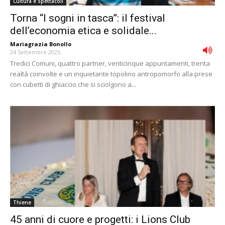
Cultura e spettacoli
Torna “I sogni in tasca”: il festival
dell’economia etica e solidale...
Mariagrazia Bonollo
-
24 Settembre 2025
Tredici Comuni, quattro partner, venticinque appuntamenti, trenta
realtà coinvolte e un inquietante topolino antropomorfo alla prese
con cubetti di ghiaccio che si sciolgono a...
Thiene
45 anni di cuore e progetti: i Lions Club