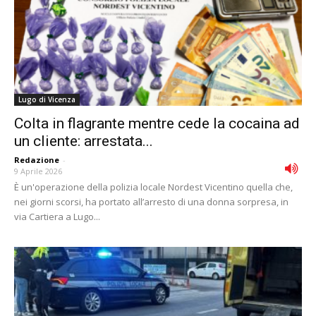
Lugo di Vicenza
Colta in flagrante mentre cede la cocaina ad
un cliente: arrestata...
Redazione
-
9 Aprile 2026
È un'operazione della polizia locale Nordest Vicentino quella che,
nei giorni scorsi, ha portato all’arresto di una donna sorpresa, in
via Cartiera a Lugo...