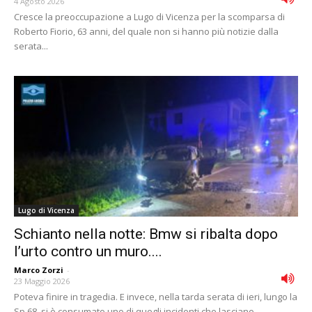
4 Agosto 2026
Cresce la preoccupazione a Lugo di Vicenza per la scomparsa di
Roberto Fiorio, 63 anni, del quale non si hanno più notizie dalla
serata...
Lugo di Vicenza
Schianto nella notte: Bmw si ribalta dopo
l’urto contro un muro....
Marco Zorzi
-
23 Maggio 2026
Poteva finire in tragedia. E invece, nella tarda serata di ieri, lungo la
Sp 68, si è consumato uno di quegli incidenti che lasciano...