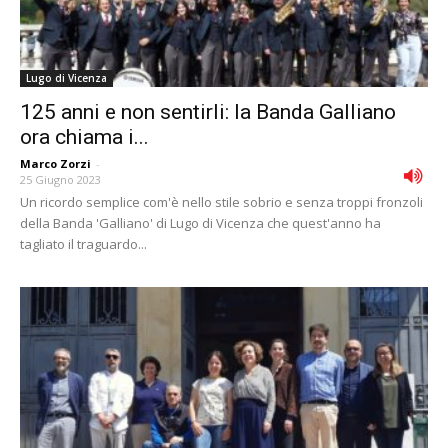
Lugo di Vicenza
125 anni e non sentirli: la Banda Galliano
ora chiama i...
Marco Zorzi
-
25 Giugno 2023
Un ricordo semplice com'è nello stile sobrio e senza troppi fronzoli
della Banda 'Galliano' di Lugo di Vicenza che quest'anno ha
tagliato il traguardo...