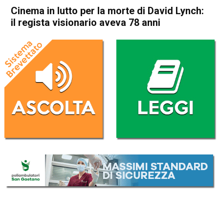
Cinema in lutto per la morte di David Lynch:
il regista visionario aveva 78 anni
Home
Cronaca Esteri
Cronaca Esteri
Cinema in lutto per la morte
di David Lynch: il regista
visionario aveva 78 anni
Da
Redazione Nazionale
17 Gennaio 2025
(aggiornato il
18 Gennaio 2025 11:09
)
ASCOLTA L'AUDIO