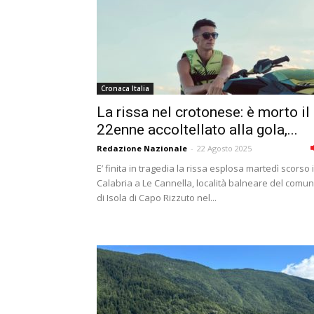
Cronaca Italia
La rissa nel crotonese: è morto il
22enne accoltellato alla gola,...
Redazione Nazionale
-
22 Agosto 2025
E’ finita in tragedia la rissa esplosa martedì scorso 
Calabria a Le Cannella, località balneare del comu
di Isola di Capo Rizzuto nel...