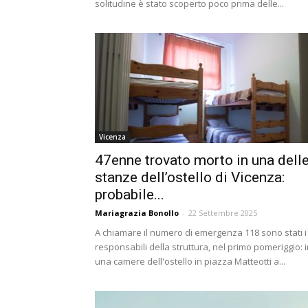
solitudine è stato scoperto poco prima delle...
Vicenza
47enne trovato morto in una dell
stanze dell’ostello di Vicenza:
probabile...
Mariagrazia Bonollo
-
22 Settembre 2025
A chiamare il numero di emergenza 118 sono stati i
responsabili della struttura, nel primo pomeriggio: 
una camere dell'ostello in piazza Matteotti a...