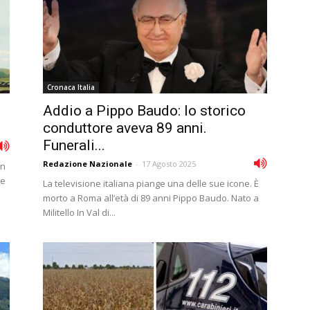
Cronaca Italia
Addio a Pippo Baudo: lo storico
conduttore aveva 89 anni.
Funerali...
Redazione Nazionale
-
17 Agosto 2025
in
ne
La televisione italiana piange una delle sue icone. È
morto a Roma all’età di 89 anni Pippo Baudo. Nato a
Militello In Val di...