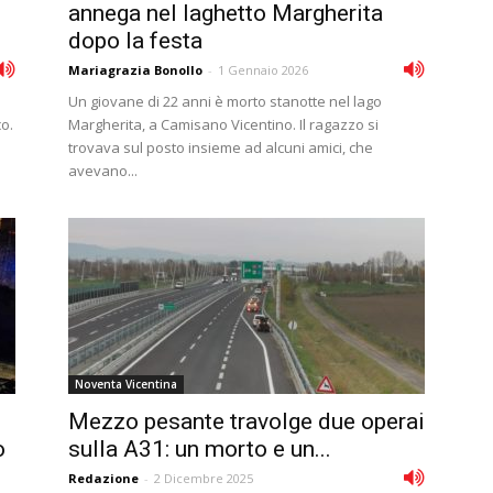
annega nel laghetto Margherita
dopo la festa
Mariagrazia Bonollo
-
1 Gennaio 2026
Un giovane di 22 anni è morto stanotte nel lago
o.
Margherita, a Camisano Vicentino. Il ragazzo si
o
trovava sul posto insieme ad alcuni amici, che
avevano...
Noventa Vicentina
Mezzo pesante travolge due operai
o
sulla A31: un morto e un...
Redazione
-
2 Dicembre 2025