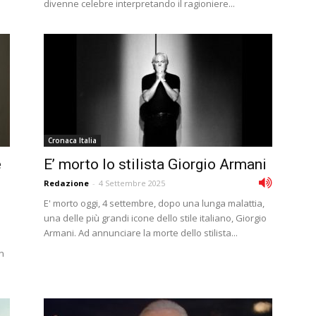
divenne celebre interpretando il ragioniere...
Cronaca Italia
e
E’ morto lo stilista Giorgio Armani
Redazione
-
4 Settembre 2025
E' morto oggi, 4 settembre, dopo una lunga malattia,
una delle più grandi icone dello stile italiano, Giorgio
Armani. Ad annunciare la morte dello stilista...
in