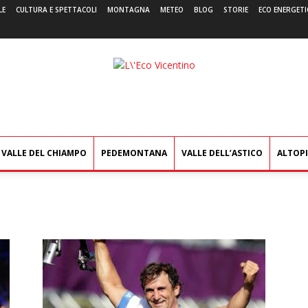
LE
CULTURA E SPETTACOLI
MONTAGNA
METEO
BLOG
STORIE
ECO ENERGETI
L'Eco
Vicentino
VALLE DEL CHIAMPO
PEDEMONTANA
VALLE DELL’ASTICO
ALTOP