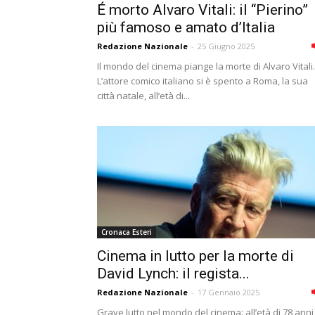
É morto Alvaro Vitali: il “Pierino”
più famoso e amato d’Italia
Redazione Nazionale
-
25 Giugno 2025
Il mondo del cinema piange la morte di Alvaro Vitali.
L’attore comico italiano si è spento a Roma, la sua
città natale, all’età di...
Cronaca Esteri
Cinema in lutto per la morte di
David Lynch: il regista...
Redazione Nazionale
-
17 Gennaio 2025
Grave lutto nel mondo del cinema: all’età di 78 anni