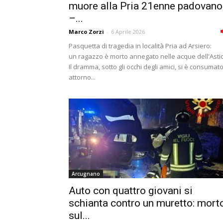
muore alla Pria 21enne padovano
–...
Marco Zorzi
-
6 Aprile 2026
Pasquetta di tragedia in località Pria ad Arsiero:
un ragazzo è morto annegato nelle acque dell'Astic
Il dramma, sotto gli occhi degli amici, si è consumat
attorno...
Arcugnano
Auto con quattro giovani si
schianta contro un muretto: mort
sul...