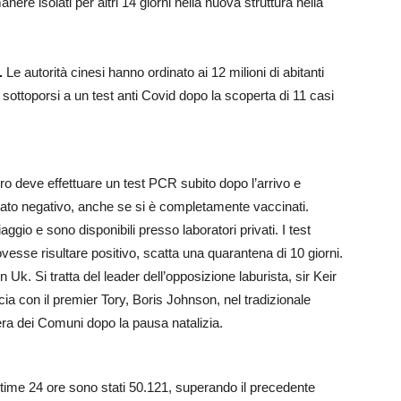
re isolati per altri 14 giorni nella nuova struttura nella
.
Le autorità cinesi hanno ordinato ai 12 milioni di abitanti
di sottoporsi a un test anti Covid dopo la scoperta di 11 casi
ero deve effettuare un test PCR subito dopo l’arrivo e
ultato negativo, anche se si è completamente vaccinati.
gio e sono disponibili presso laboratori privati. I test
ovesse risultare positivo, scatta una quarantena di 10 giorni.
Uk. Si tratta del leader dell’opposizione laburista, sir Keir
cia con il premier Tory, Boris Johnson, nel tradizionale
ra dei Comuni dopo la pausa natalizia.
ultime 24 ore sono stati 50.121, superando il precedente