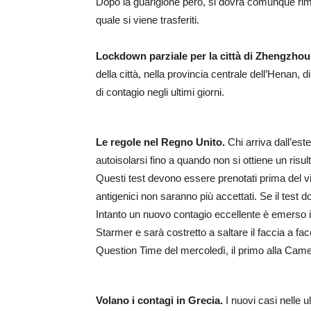
Dopo la guarigione però, si dovrà comunque rimane
quale si viene trasferiti.
Lockdown parziale per la città di Zhengzhou
della città, nella provincia centrale dell’Henan, 
di contagio negli ultimi giorni.
Le regole nel Regno Unito.
Chi arriva dall’est
autoisolarsi fino a quando non si ottiene un ris
Questi test devono essere prenotati prima del viag
antigenici non saranno più accettati. Se il test d
Intanto un nuovo contagio eccellente è emerso in 
Starmer e sarà costretto a saltare il faccia a fac
Question Time del mercoledì, il primo alla Came
Volano i contagi in Grecia.
I nuovi casi nelle 