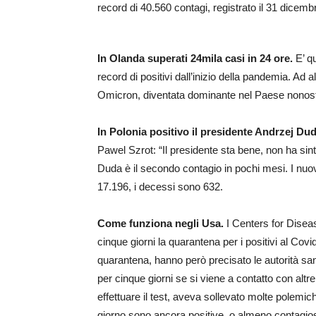
record di 40.560 contagi, registrato il 31 dicem
In Olanda superati 24mila casi in 24 ore.
E’ q
record di positivi dall’inizio della pandemia. Ad a
Omicron, diventata dominante nel Paese nonost
In Polonia positivo il presidente Andrzej Du
Pawel Szrot: “Il presidente sta bene, non ha si
Duda è il secondo contagio in pochi mesi. I nuovi
17.196, i decessi sono 632.
Come funziona negli Usa.
I Centers for Disea
cinque giorni la quarantena per i positivi al Cov
quarantena, hanno però precisato le autorità sa
per cinque giorni se si viene a contatto con altr
effettuare il test, aveva sollevato molte polemic
giorno sono ancora positive, o almeno contagio