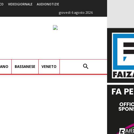
CO
VIDEOGIORNALE
AUDIONOTIZIE
giovedì 6 agosto 2026
IANO
BASSANESE
VENETO