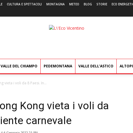
LE
CULTURA E SPETTACOLI
MONTAGNA
METEO
BLOG
STORIE
ECO ENERGETI
L'Eco
Vicentino
VALLE DEL CHIAMPO
PEDEMONTANA
VALLE DELL’ASTICO
ALTOP
ieta i voli da 8 Paesi. In...
ng Kong vieta i voli da
niente carnevale
 il
6 Gennaio 2022 21:59
)