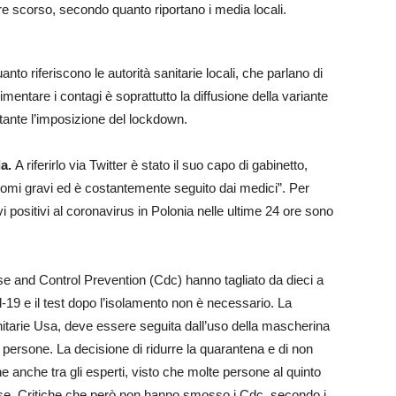
bre scorso, secondo quanto riportano i media locali.
uanto riferiscono le autorità sanitarie locali, che parlano di
limentare i contagi è soprattutto la diffusione della variante
ante l’imposizione del lockdown.
da.
A riferirlo via Twitter è stato il suo capo di gabinetto,
ntomi gravi ed è costantemente seguito dai medici”. Per
 positivi al coronavirus in Polonia nelle ultime 24 ore sono
se and Control Prevention (Cdc) hanno tagliato da dieci a
id-19 e il test dopo l’isolamento non è necessario. La
nitarie Usa, deve essere seguita dall’uso della mascherina
e persone. La decisione di ridurre la quarantena e di non
he anche tra gli esperti, visto che molte persone al quinto
se. Critiche che però non hanno smosso i Cdc, secondo i