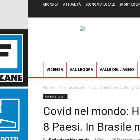
CRONACA
ATTUALITÀ
ECONOMIA LOCALE
SPORT LOCA
VICENZA
VAL LEOGRA
VALLE DELL’AGNO
Home
Cronaca Esteri
Covid nel mondo: Hong Kong v
Cronaca Esteri
Covid nel mondo: Ho
8 Paesi. In Brasile 
Da
Redazione Nazionale
-
5 Gennaio 2022
(aggiornato