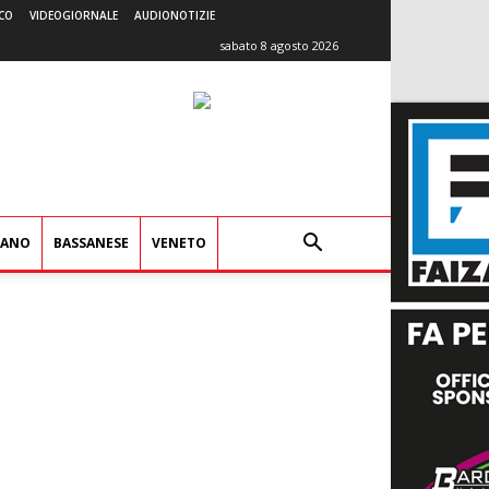
CO
VIDEOGIORNALE
AUDIONOTIZIE
sabato 8 agosto 2026
IANO
BASSANESE
VENETO