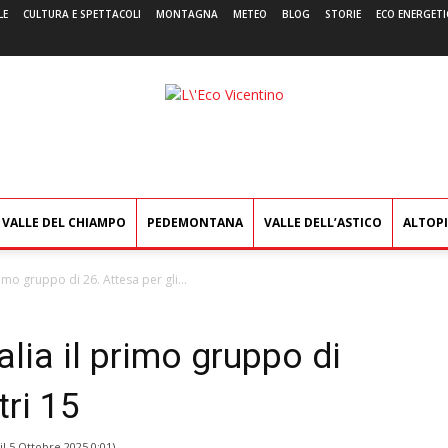
LE
CULTURA E SPETTACOLI
MONTAGNA
METEO
BLOG
STORIE
ECO ENERGETI
L'Eco
Vicentino
VALLE DEL CHIAMPO
PEDEMONTANA
VALLE DELL’ASTICO
ALTOP
 primo gruppo di 26. Attesa per gli...
Italia il primo gruppo di
tri 15
il
5 Ottobre 2025 0:01
)