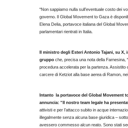
“Non sappiamo nulla sull’eventuale costo dei voli
governo. Il Global Movement to Gaza è disponibile 
Elena Delia, portavoce italiana del Global Mov
parlamentari rientrati in Italia.
Il ministro degli Esteri Antonio Tajani, su X,
gruppo
che, precisa una nota della Farnesina, “h
procedura accelerata per la partenza. Assistito da
carcere di Ketziot alla base aerea di Ramon, nei 
Intanto la portavoce del Global Movement to
annuncia: “Il nostro team legale ha present
attivisti e per l’attacco subito in acque internaziona
illegalmente senza alcuna base giuridica – sottol
avessero commesso alcun reato. Sono stati sequ