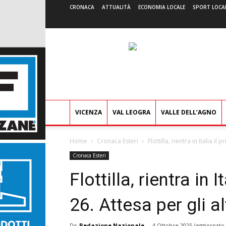
CRONACA
ATTUALITÀ
ECONOMIA LOCALE
SPORT LOCA
VICENZA
VAL LEOGRA
VALLE DELL’AGNO
Home
Cronaca Esteri
Flottilla, rientra in Italia il
Cronaca Esteri
Flottilla, rientra in 
26. Attesa per gli al
Da
Redazione Nazionale
-
4 Ottobre 2025
(aggiornato 