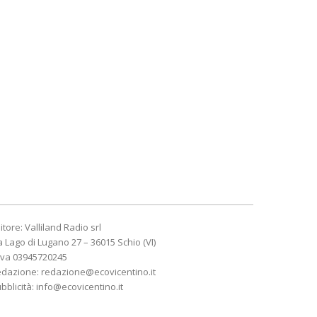
itore: Valliland Radio srl
a Lago di Lugano 27 – 36015 Schio (VI)
Iva 03945720245
edazione:
redazione@ecovicentino.it
bblicità:
info@ecovicentino.it