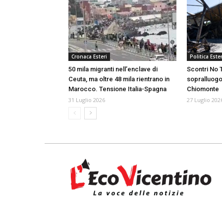
Cronaca Esteri
Politica Ester
50 mila migranti nell’enclave di
Scontri No T
Ceuta, ma oltre 48 mila rientrano in
sopralluogo
Marocco. Tensione Italia-Spagna
Chiomonte
31 Luglio 2026
27 Luglio 202