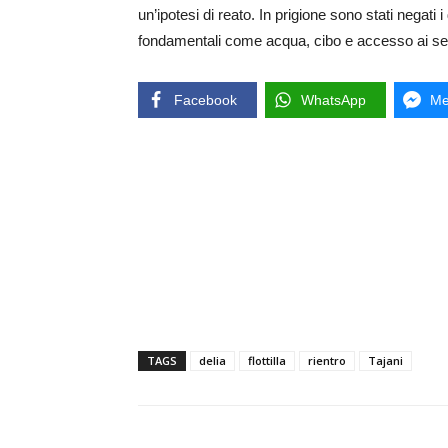
un’ipotesi di reato. In prigione sono stati negati i d
fondamentali come acqua, cibo e accesso ai serv
Facebook
WhatsApp
Me
TAGS
delia
flottilla
rientro
Tajani