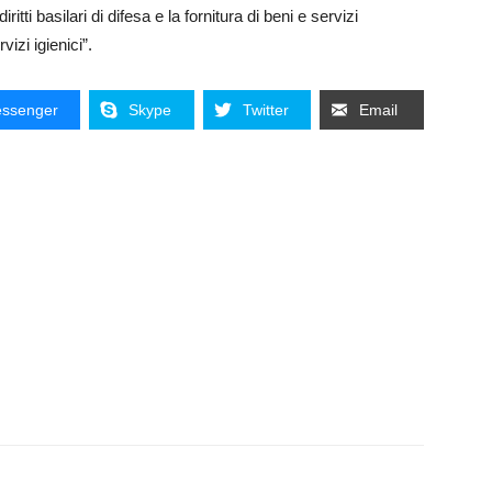
iritti basilari di difesa e la fornitura di beni e servizi
izi igienici”.
ssenger
Skype
Twitter
Email