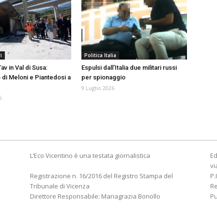
i
Politica Italia
av in Val di Susa:
Espulsi dall’Italia due militari russi
 di Meloni e Piantedosi a
per spionaggio
9 Luglio 2026
6
L’Eco Vicentino è una testata giornalistica
Ed
vi
Registrazione n. 16/2016 del Registro Stampa del
P.
Tribunale di Vicenza
R
Direttore Responsabile: Mariagrazia Bonollo
Pu