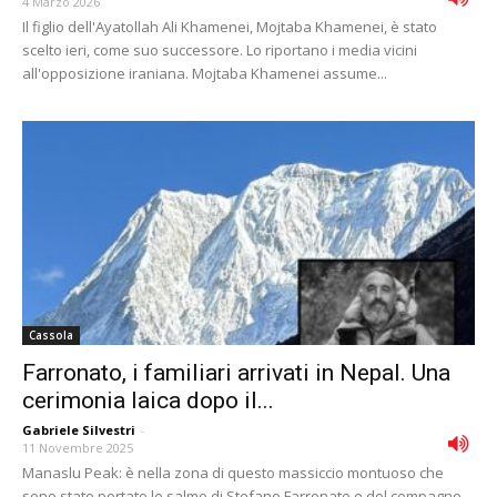
4 Marzo 2026
Il figlio dell'Ayatollah Ali Khamenei, Mojtaba Khamenei, è stato
scelto ieri, come suo successore. Lo riportano i media vicini
all'opposizione iraniana. Mojtaba Khamenei assume...
Cassola
Farronato, i familiari arrivati in Nepal. Una
cerimonia laica dopo il...
Gabriele Silvestri
-
11 Novembre 2025
Manaslu Peak: è nella zona di questo massiccio montuoso che
sono state portate le salme di Stefano Farronato e del compagno