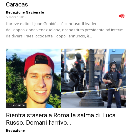
Caracas
Redazione Nazionale
-
5 Marzo 2019
Il breve esilio di Juan Guaidò si è concluso. Il leader
dell'opposizione venezuelana, riconosciuto presidente ad interim
da diversi Paesi occidentali, dopo l'annuncio, è...
In Evidenza
Rientra stasera a Roma la salma di Luca
Russo. Domani l’arrivo...
Redazione
-