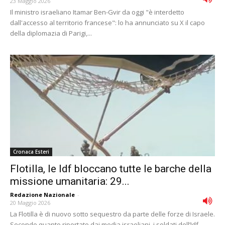
23 Maggio 2026
Il ministro israeliano Itamar Ben-Gvir da oggi "è interdetto
dall'accesso al territorio francese": lo ha annunciato su X il capo
della diplomazia di Parigi,...
Cronaca Esteri
Flotilla, le Idf bloccano tutte le barche della
missione umanitaria: 29...
Redazione Nazionale
-
20 Maggio 2026
La Flotilla è di nuovo sotto sequestro da parte delle forze di Israele.
Secondo quanto riportato dai media israeliani, i soldati dell’Idf