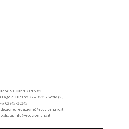
itore: Valliland Radio srl
a Lago di Lugano 27 – 36015 Schio (VI)
Iva 03945720245
edazione:
redazione@ecovicentino.it
bblicità:
info@ecovicentino.it