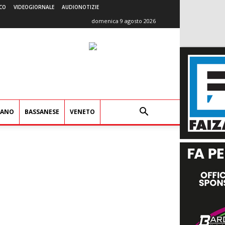
CO
VIDEOGIORNALE
AUDIONOTIZIE
domenica 9 agosto 2026
IANO
BASSANESE
VENETO