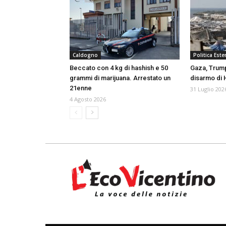
Caldogno
Politica Ester
Beccato con 4 kg di hashish e 50
Gaza, Trum
grammi di marijuana. Arrestato un
disarmo di
21enne
31 Luglio 202
4 Agosto 2026