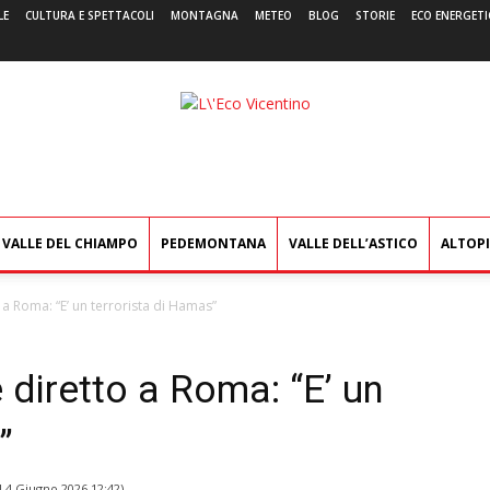
LE
CULTURA E SPETTACOLI
MONTAGNA
METEO
BLOG
STORIE
ECO ENERGETI
L'Eco
Vicentino
VALLE DEL CHIAMPO
PEDEMONTANA
VALLE DELL’ASTICO
ALTOP
 a Roma: “E’ un terrorista di Hamas”
 diretto a Roma: “E’ un
”
l
4 Giugno 2026 12:42
)