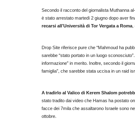
Secondo il racconto del giornalista Muthanna al
è stato arrestato martedì 2 giugno dopo aver fi
recarsi all’Università di Tor Vergata a Roma
,
Drop Site riferisce pure che “Mahmoud ha pubblic
sarebbe “stato portato in un luogo sconosciuto”
informazione” in merito. Inoltre, secondo il giorn
famiglia”, che sarebbe stata uccisa in un raid is
A tradirlo al Valico di Kerem Shalom potrebbe
stato tradito dai video che Hamas ha postato onl
facce dei 7mila che assaltarono Israele sono nella
ottobre.