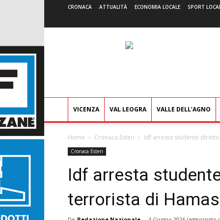
CRONACA
ATTUALITÀ
ECONOMIA LOCALE
SPORT LOCA
VICENZA
VAL LEOGRA
VALLE DELL’AGNO
Home
Cronaca Esteri
Idf arresta studente diretto
Cronaca Esteri
Idf arresta studente
terrorista di Hamas
Da
Redazione Nazionale
-
4 Giugno 2026
(aggiornato i