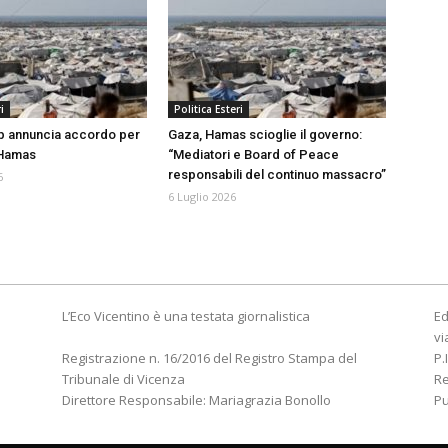
i
Politica Esteri
p annuncia accordo per
Gaza, Hamas scioglie il governo:
 Hamas
“Mediatori e Board of Peace
responsabili del continuo massacro”
6
6 Luglio 2026
L’Eco Vicentino è una testata giornalistica
Ed
vi
Registrazione n. 16/2016 del Registro Stampa del
P.
Tribunale di Vicenza
R
Direttore Responsabile: Mariagrazia Bonollo
Pu