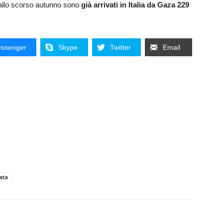
 Dallo scorso autunno sono
già arrivati in Italia da Gaza 229
ssenger
Skype
Twitter
Email
ata