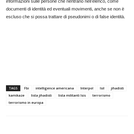
informazioni sulle persone che rientrano nell’elenco, come
documenti di identità ed eventuali movimenti, anche se non è
escluso che si possa trattare di pseudonimi o di false identità.
TAGS
Fbi
intelligence americana
Interpol
Isil
jihadisti
kamikaze
lista jihadisti
lista militanti Isis
terrorismo
terrorismo in europa