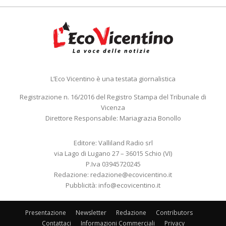
L’Eco Vicentino è una testata giornalistica
Registrazione n. 16/2016 del Registro Stampa del Tribunale di
Vicenza
Direttore Responsabile: Mariagrazia Bonollo
Editore: Valliland Radio srl
via Lago di Lugano 27 – 36015 Schio (VI)
P.Iva 03945720245
Redazione:
redazione@ecovicentino.it
Pubblicità:
info@ecovicentino.it
Presentazione
Newsletter
Redazione
Contributors
Contattaci
Informazioni Commerciali
Privacy