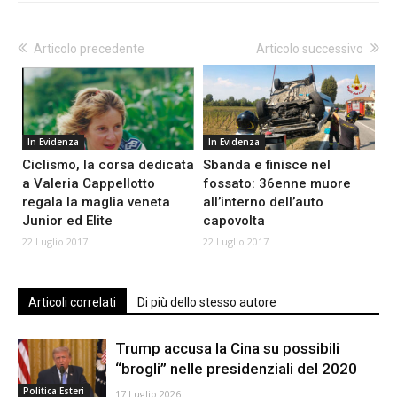
Articolo precedente
Articolo successivo
In Evidenza
In Evidenza
Ciclismo, la corsa dedicata
Sbanda e finisce nel
a Valeria Cappellotto
fossato: 36enne muore
regala la maglia veneta
all’interno dell’auto
Junior ed Elite
capovolta
22 Luglio 2017
22 Luglio 2017
Articoli correlati
Di più dello stesso autore
Trump accusa la Cina su possibili
“brogli” nelle presidenziali del 2020
Politica Esteri
17 Luglio 2026