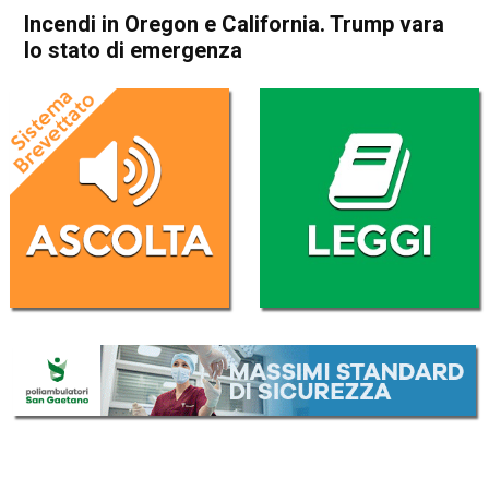
Incendi in Oregon e California. Trump vara
lo stato di emergenza
Home
Cronaca Esteri
Cronaca Esteri
Incendi in Oregon e
California. Trump vara lo
stato di emergenza
Da
Redazione Nazionale
11 Settembre 2020
(aggiornato il
11 Settembre 2020 19:31
)
ASCOLTA L'AUDIO