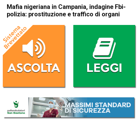
Mafia nigeriana in Campania, indagine Fbi-
polizia: prostituzione e traffico di organi
Home
Cronaca Esteri
Cronaca Esteri
Mafia nigeriana in Campania,
indagine Fbi-polizia:
prostituzione e traffico di
organi
Da
Redazione Nazionale
5 Gennaio 2019
(aggiornato il
6 Gennaio 2019 15:06
)