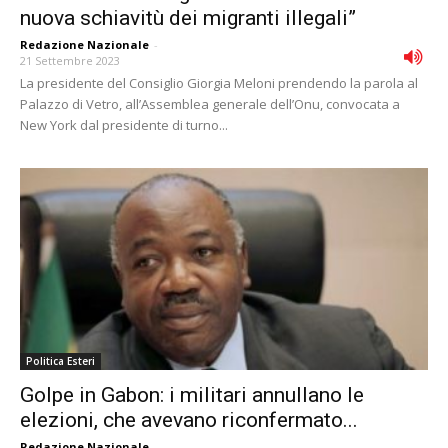
nuova schiavitù dei migranti illegali”
Redazione Nazionale
-
21 Settembre 2023
La presidente del Consiglio Giorgia Meloni prendendo la parola al
Palazzo di Vetro, all’Assemblea generale dell’Onu, convocata a
New York dal presidente di turno...
Politica Esteri
Golpe in Gabon: i militari annullano le
elezioni, che avevano riconfermato...
Redazione Nazionale
-