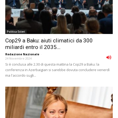
Politica Esteri
Cop29 a Baku: aiuti climatici da 300
miliardi entro il 2035...
Redazione Nazionale
-
24 Novembre 2024
Si è conclusa alle 2.30 di questa mattina la Cop29 a Baku: la
conferenza in Azerbaigian si sarebbe dovuta concludere venerdì
ma l'accordo sugli...