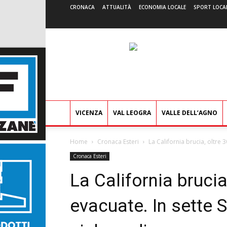
CRONACA
ATTUALITÀ
ECONOMIA LOCALE
SPORT LOCA
VICENZA
VAL LEOGRA
VALLE DELL’AGNO
Home
Cronaca Esteri
La California brucia, oltre 3
Cronaca Esteri
La California brucia
evacuate. In sette 