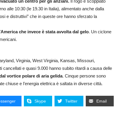
evacuato un centro per gli anziani.
Il rogo è scoppiato
rno alle 10:30 (le 19.30 in Italia), alimentato anche dalla
osi e distruttivi” che in queste ore hanno sferzato la
l’America che invece è stata avvolta dal gelo
. Un ciclone
americani.
ryland, Virginia, West Virginia, Kansas, Missouri,
i cancellati e quasi 9.000 hanno subito ritardi a causa delle
l vortice polare di aria gelida
. Cinque persone sono
 chiuse e l’energia elettrica è saltata in diverse città.
ssenger
Skype
Twitter
Email