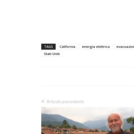
TAGS
California
energia elettrica
evacuazio
Stati Uniti
Articolo precedente