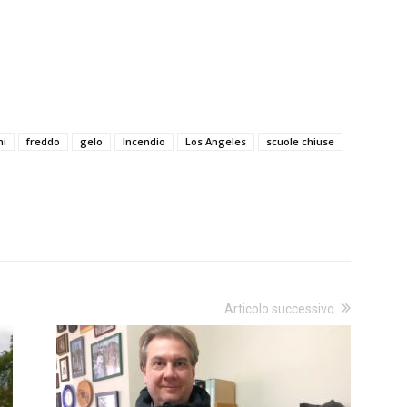
ni
freddo
gelo
Incendio
Los Angeles
scuole chiuse
Articolo successivo