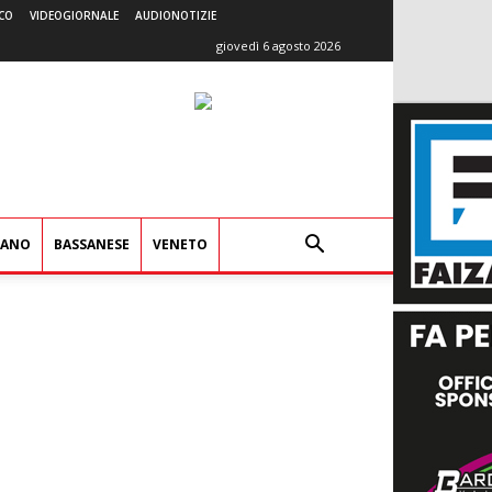
CO
VIDEOGIORNALE
AUDIONOTIZIE
giovedì 6 agosto 2026
IANO
BASSANESE
VENETO