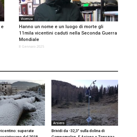
Vicenza
 e
Hanno un nome e un luogo di morte gli
11mila vicentini caduti nella Seconda Guerra
Mondiale
8 Gennaio 2025
Arsiero
vicentino: superate
Brividi da -32,3° sulla dolina di
resistevano dal 2018
Campomolon. E Asiago e Tonezza