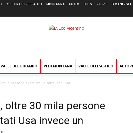
LE
CULTURA E SPETTACOLI
MONTAGNA
METEO
BLOG
STORIE
ECO ENERGETI
L'Eco
Vicentino
VALLE DEL CHIAMPO
PEDEMONTANA
VALLE DELL’ASTICO
ALTOP
0 mila persone evacuate. In sette Stati Usa...
, oltre 30 mila persone
Stati Usa invece un