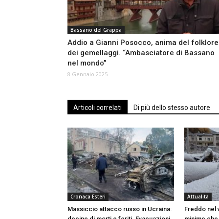
Bassano del Grappa
Addio a Gianni Posocco, anima del folklore
dei gemellaggi. “Ambasciatore di Bassano
nel mondo”
8 Gennaio 2025
Articoli correlati
Di più dello stesso autore
Cronaca Esteri
Attualità
Massiccio attacco russo in Ucraina:
Freddo nel 
decine di morti e feriti. Evacuazioni
minime che 