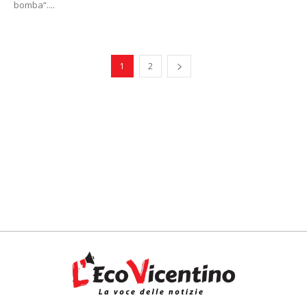
bomba“....
1
2