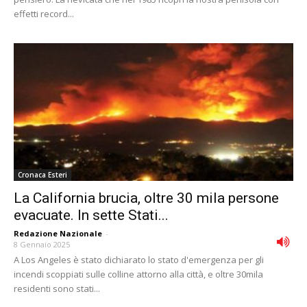
effetti record...
Cronaca Esteri
La California brucia, oltre 30 mila persone
evacuate. In sette Stati...
Redazione Nazionale
-
8 Gennaio 2025
A Los Angeles è stato dichiarato lo stato d'emergenza per gli
incendi scoppiati sulle colline attorno alla città, e oltre 30mila
residenti sono stati...