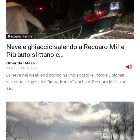
Recoaro Terme
Neve e ghiaccio salendo a Recoaro Mille.
Più auto slittano e...
Omar Dal Maso
-
29 Novembre 2021
La neve nel week end scorso ha imbiancato le Piccole Dolomiti
vicentine e il gelo si è "impadronito" anche di Recoaro Mille, che
se...