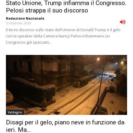
Stato Unione, Trump infiamma il Congresso.
Pelosi strappa il suo discorso
Redazione Nazionale
-
5 Febbraio 2020
Il terzo discorso sullo stato dell'Unione di Donald Trump e il gelo
con la speaker della Camera Nancy Pelosi infiammano un
Congresso già spaccato...
Valdagno
Disagi per il gelo, piano neve in funzione da
ieri. Ma...