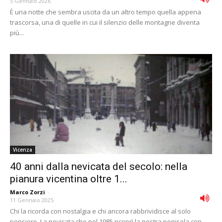
5 Gennaio 2026
È una notte che sembra uscita da un altro tempo quella appena
trascorsa, una di quelle in cui il silenzio delle montagne diventa
più...
Vicenza
40 anni dalla nevicata del secolo: nella
pianura vicentina oltre 1...
Marco Zorzi
-
11 Gennaio 2025
Chi la ricorda con nostalgia e chi ancora rabbrividisce al solo
pensiero. La nevicata che nel 1985 ricoprì la nostra penisola con