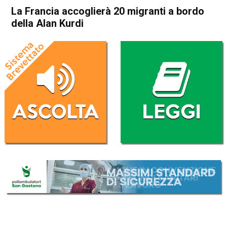
La Francia accoglierà 20 migranti a bordo
della Alan Kurdi
Home
Cronaca Esteri
Cronaca Esteri
La Francia accoglierà 20
migranti a bordo della Alan
Kurdi
Da
Redazione Nazionale
12 Aprile 2019
(aggiornato il
12 Aprile 2019 17:34
)
ASCOLTA L'AUDIO