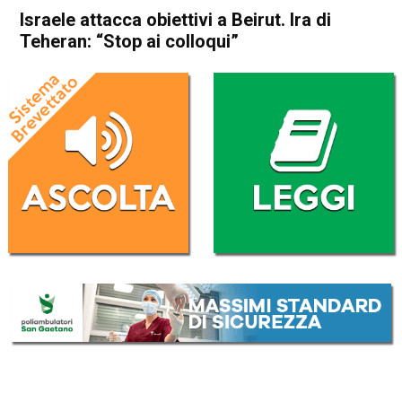
Israele attacca obiettivi a Beirut. Ira di
Teheran: “Stop ai colloqui”
Home
Politica Esteri
Politica Esteri
Israele attacca obiettivi a
Beirut. Ira di Teheran: “Stop ai
colloqui”
Da
Redazione Nazionale
1 Giugno 2026
(aggiornato il
1 Giugno 2026 21:25
)
ASCOLTA L'AUDIO