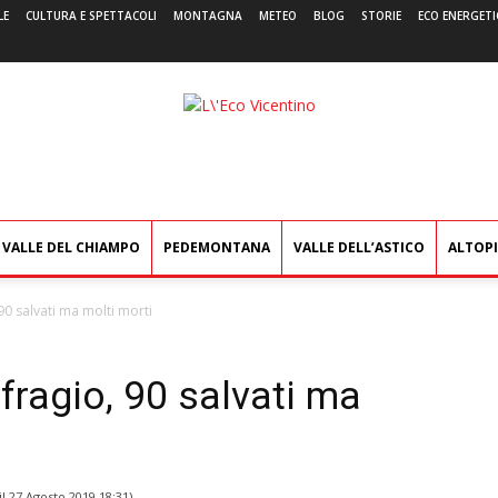
LE
CULTURA E SPETTACOLI
MONTAGNA
METEO
BLOG
STORIE
ECO ENERGETI
L'Eco
Vicentino
VALLE DEL CHIAMPO
PEDEMONTANA
VALLE DELL’ASTICO
ALTOP
90 salvati ma molti morti
fragio, 90 salvati ma
il
27 Agosto 2019 18:31
)