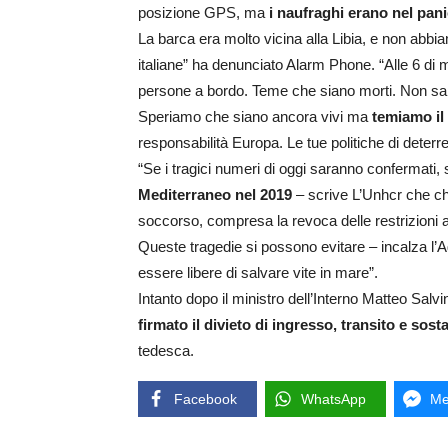
posizione GPS, ma
i naufraghi erano nel pan
La barca era molto vicina alla Libia, e non abbiam
italiane” ha denunciato Alarm Phone. “Alle 6 di 
persone a bordo. Teme che siano morti. Non sa
Speriamo che siano ancora vivi ma
temiamo il
responsabilità Europa. Le tue politiche di deter
“Se i tragici numeri di oggi saranno confermati, s
Mediterraneo nel 2019
– scrive L’Unhcr che chi
soccorso, compresa la revoca delle restrizioni a
Queste tragedie si possono evitare – incalza l’A
essere libere di salvare vite in mare”.
Intanto dopo il ministro dell’Interno Matteo Salvi
firmato il divieto di ingresso, transito e sost
tedesca.
Facebook
WhatsApp
Me