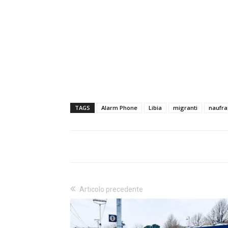
TAGS
Alarm Phone
Libia
migranti
naufra
Articolo precedente