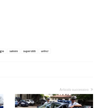
gio
salvini
superstiti
unhcr
Articolo successivo