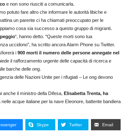
ico
e non sono riusciti a comunicarla.
o potuto fare altro che informare le autorità libiche e
mattina un parente ci ha chiamati preoccupato per le
ppiamo cosa sia successo a questo gruppo di migranti.
 peggio
“, hanno detto. “Queste morti sono tua
renza uccidono”, ha scritto ancora Alarm Phone su Twitter.
fiorerà i
900 morti il numero delle persone annegate nel
ede il rafforzamento urgente delle capacità di ricerca e
lle barche delle ong.
genzia delle Nazioni Unite per i rifugiati – Le ong devono
ni anche il ministro della Difesa,
Elisabetta Trenta, ha
a
nelle acque italiane per la nave Eleonore, battente bandiera
ssenger
Skype
Twitter
Email