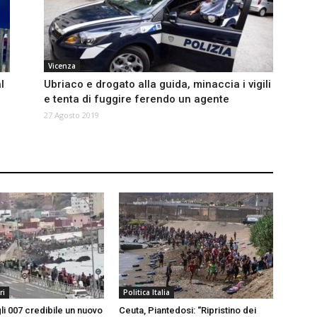
Vicenza
l
Ubriaco e drogato alla guida, minaccia i vigili
e tenta di fuggire ferendo un agente
27 Agosto 2019
ri
Politica Italia
li 007 credibile un nuovo
Ceuta, Piantedosi: “Ripristino dei