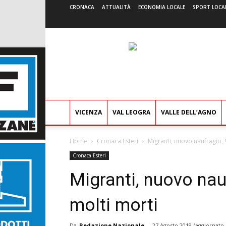
CRONACA
ATTUALITÀ
ECONOMIA LOCALE
SPORT LOCA
VICENZA
VAL LEOGRA
VALLE DELL’AGNO
Home
Cronaca Esteri
Migranti, nuovo naufragio, 
Cronaca Esteri
Migranti, nuovo nau
molti morti
Da
Redazione Nazionale
-
27 Agosto 2019
(aggiornato 