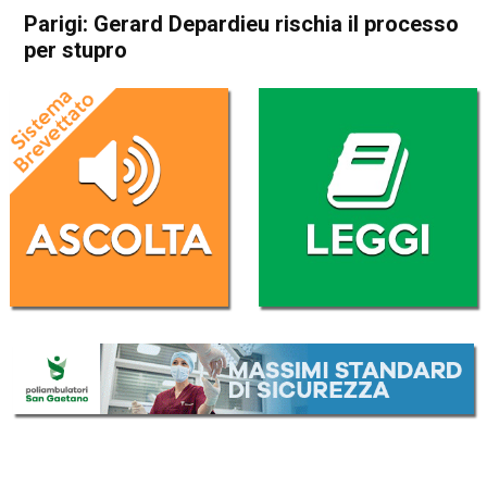
Parigi: Gerard Depardieu rischia il processo
per stupro
Home
Cronaca Esteri
Cronaca Esteri
Parigi: Gerard Depardieu
rischia il processo per stupro
Da
Redazione Nazionale
23 Agosto 2024
(aggiornato il
23 Agosto 2024 11:35
)
ASCOLTA L'AUDIO
Lettore
00:00
00:00