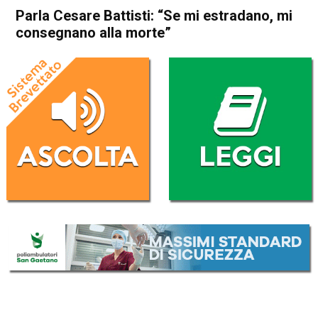
Parla Cesare Battisti: “Se mi estradano, mi
consegnano alla morte”
Home
Cronaca Esteri
Cronaca Esteri
Parla Cesare Battisti: “Se mi
estradano, mi consegnano
alla morte”
Da
Redazione Nazionale
12 Ottobre 2017
(aggiornato il
13 Ottobre 2017 17:25
)
ASCOLTA L'AUDIO