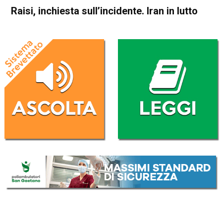
Raisi, inchiesta sull’incidente. Iran in lutto
Home
Cronaca Esteri
Cronaca Esteri
Raisi, inchiesta sull’incidente.
Iran in lutto
Da
Redazione Nazionale
21 Maggio 2024
(aggiornato il
21 Maggio 2024 11:18
)
ASCOLTA L'AUDIO
Lettore
00:00
00:00